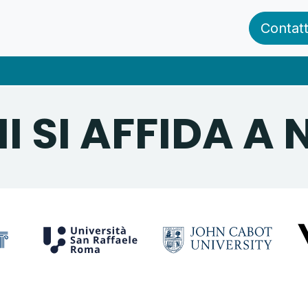
zienda
News ed Eventi
Clienti
Blog
Contatt
I SI AFFIDA A 