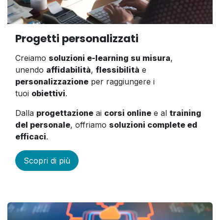
Progetti personalizzati
Creiamo
soluzioni e-learning su misura
,
unendo
affidabilità
,
flessibilità
e
personalizzazione
per raggiungere i
tuoi
obiettivi
.
Dalla
progettazione
ai
corsi online
e al
training
del personale
, offriamo
soluzioni complete ed
efficaci
.
Scopri di più