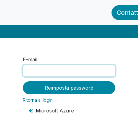
zienda
News ed Eventi
Clienti
Blog
Contatt
E-mail
Reimposta password
Ritorna al login
Microsoft Azure